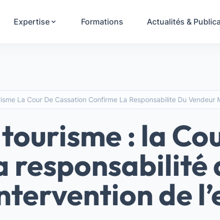
Your Email
Expertise
Formations
Actualités & Public
S'inscrire
ou
S'inscrire avec Google
isme La Cour De Cassation Confirme La Responsabilite Du Vendeur Ma
tourisme : la Co
a responsabilité
ntervention de l