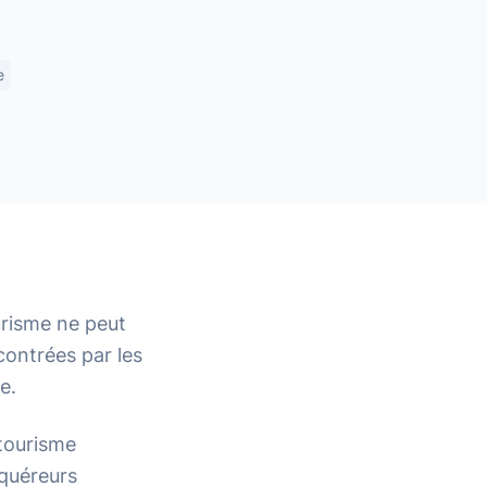
e
urisme ne peut
contrées par les
e.
 tourisme
cquéreurs