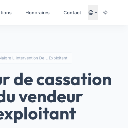
ations
Honoraires
Contact
lgre L Intervention De L Exploitant
ur de cassation
 du vendeur
’exploitant