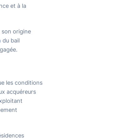
nce et à la
 son origine
 du bail
ngagée.
ue les conditions
aux acquéreurs
xploitant
quement
ésidences