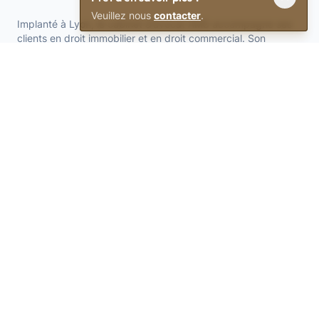
Veuillez nous
contacter
.
Implanté à Lyon, le cabinet d’avocat AMS accompagne ses
clients en droit immobilier et en droit commercial. Son
activité couvre le conseil ainsi que la représentation et la
défense des intérêts de ses clients dans le cadre de litiges
civils et commerciaux.
AMS
Expertise
Le Cabinet
Droit Immobilier
Formations
Droit Commercial
Honoraires
Droit des Sociétés
Contactez-nous
Résolution des litiges
Mentions Légales
Litiges en résidences gérées
Informations