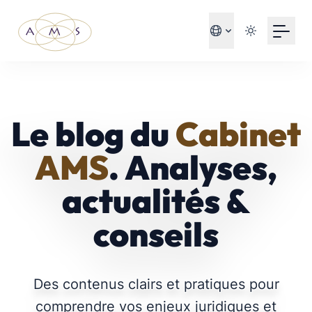
Your Email
S'inscrire
ou
Le blog du
Cabinet
S'inscrire avec Google
AMS
. Analyses,
actualités &
conseils
Des contenus clairs et pratiques pour
comprendre vos enjeux juridiques et